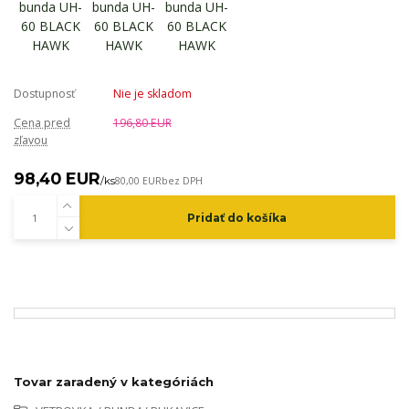
Dostupnosť
Nie je skladom
Cena pred
196,80 EUR
zľavou
98,40 EUR
/
ks
80,00 EUR
bez DPH
Pridať do košíka
Tovar zaradený v kategóriách