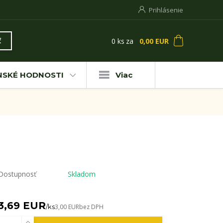
Prihlásenie
0
ks
za
0,00 EUR
ť
NSKÉ HODNOSTI
Viac
Dostupnosť
Skladom
3,69 EUR
/
ks
3,00 EUR
bez DPH