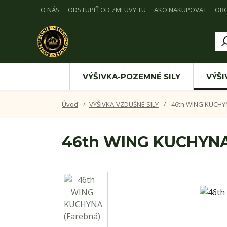
O NÁS
ODSTUPIŤ OD ZMLUVY TU
AKO NAKUPOVAT
OB
VÝŠIVKA-POZEMNÉ SILY
VÝŠI
Úvod
VÝŠIVKA-VZDUŠNÉ SILY
46th WING KUCHYN
46th WING KUCHYNA