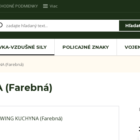
CHODNÉ PODMIENKY
Viac
Hľada
VKA-VZDUŠNÉ SILY
POLICAJNÉ ZNAKY
VOJE
A (Farebná)
 (Farebná)