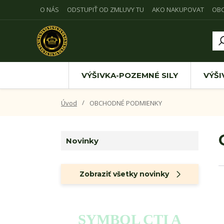
O NÁS
ODSTUPIŤ OD ZMLUVY TU
AKO NAKUPOVAT
OB
VÝŠIVKA-POZEMNÉ SILY
VÝŠI
Úvod
OBCHODNÉ PODMIENKY
Novinky
Zobraziť všetky novinky
SYMBOL CTI A