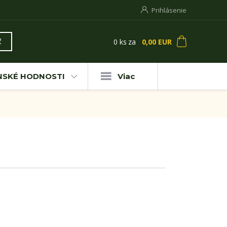
Prihlásenie
0
ks
za
0,00 EUR
ť
NSKÉ HODNOSTI
Viac