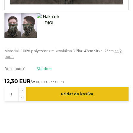
Material- 100% polyester z mikrovlákna Dížka- 42cm Šírka- 25cm
celý
popis
Dostupnosť
Skladom
12,30 EUR
/
ks
10,00 EUR
bez DPH
Pridať do košíka