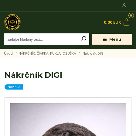
0
0,00 EUR
Menu
Úvod
NÁKRČNÍK, ČIAPKA, KUKLA, OSUŠKA
Nákrčník DIGI
Nákrčník DIGI
Novinka