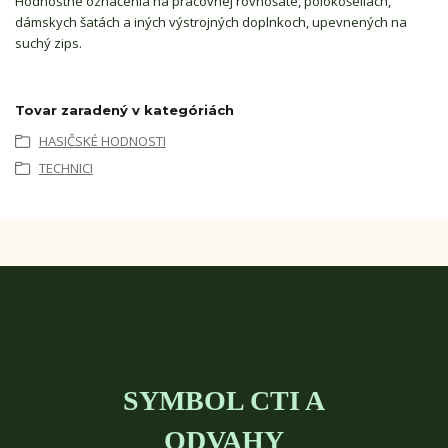
Hodnostné označenia na pracovnej rovnošate, polokošeliach,
dámskych šatách a iných výstrojných doplnkoch, upevnených na
suchý zips.
Tovar zaradený v kategóriách
HASIČSKÉ HODNOSTI
TECHNICI
SYMBOL CTI A
ODVAHY