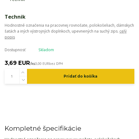
Technik
Hodnostné označenia na pracovnej rovnošate, polokošeliach, dámskych
šatách a iných výstrojných doplnkoch, upevnených na suchý zips.
celý
popis
Dostupnosť
Skladom
3,69 EUR
/
ks
3,00 EUR
bez DPH
Pridať do košíka
Kompletné špecifikácie