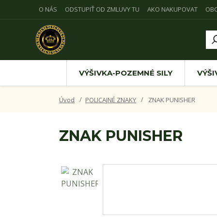
O NÁS
ODSTUPIŤ OD ZMLUVY TU
AKO NAKUPOVAT
OB
VÝŠIVKA-POZEMNÉ SILY
VÝŠI
Úvod
POLICAJNÉ ZNAKY
ZNAK PUNISHER
ZNAK PUNISHER