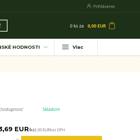
Prihlásenie
0
ks
za
0,00 EUR
ť
NSKÉ HODNOSTI
Viac
Dostupnosť
Skladom
3,69 EUR
/
ks
3,00 EUR
bez DPH