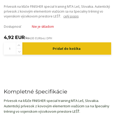
Prívesok na kľúče FINISHER special training MTA Leš, Slovakia. Autentický
prívesok z kovovým elementom viažúcim sa na špecialny tréning vo
vojenskom výcvikovom priestore LEŠŤ.
celý popis
Dostupnosť
Nie je skladom
4,92 EUR
/
ks
4,00 EUR
bez DPH
Pridať do košíka
Kompletné špecifikácie
Prívesok na kľúče FINISHER special training MTA Leš, Slovakia.
Autentický prívesok z kovovým elementom viažúcim sa na špecialny
tréning vo vojenskom výcvikovom priestore LEŠŤ.