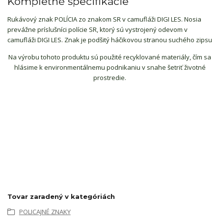
Kompletné špecifikácie
Rukávový znak POLÍCIA zo znakom SR v camufláži DIGI LES. Nosia
prevážne príslušníci polície SR, ktorý sú vystrojený odevom v
camufláži DIGI LES. Znak je podšitý háčikovou stranou suchého zipsu
Na výrobu tohoto produktu sú použité recyklované materiály, čím sa
hlásime k environmentálnemu podnikaniu v snahe šetriť životné
prostredie.
Tovar zaradený v kategóriách
POLICAJNÉ ZNAKY