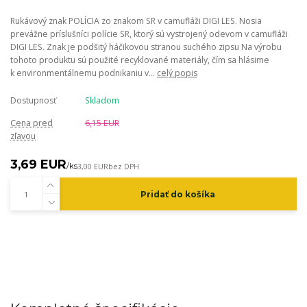
Rukávový znak POLÍCIA zo znakom SR v camufláži DIGI LES. Nosia
prevážne príslušníci polície SR, ktorý sú vystrojený odevom v camufláži
DIGI LES. Znak je podšitý háčikovou stranou suchého zipsu Na výrobu
tohoto produktu sú použité recyklované materiály, čím sa hlásime
k environmentálnemu podnikaniu v...
celý popis
Dostupnosť
Skladom
Cena pred
6,15 EUR
zľavou
3,69 EUR
/
ks
3,00 EUR
bez DPH
Pridať do košíka