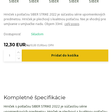
Hrnček s potlačou SIBER STRIKE 2022 je súčasťou série upomienkových
predmetou. Hrnček je plechový s kvalitnou potlačou. Nie je vhodný pre
umývanie v umývačke riadu. Objem 33ml.
celý popis
Dostupnosť
Skladom
12,30 EUR
/
ks
10,00 EUR
bez DPH
Pridať do košíka
Kompletné špecifikácie
Hrnček s potlačou SIBER STRIKE 2022 je súčasťou série
upomienkových predmetou. Hrnček je plechový s kvalitnou potlačou.