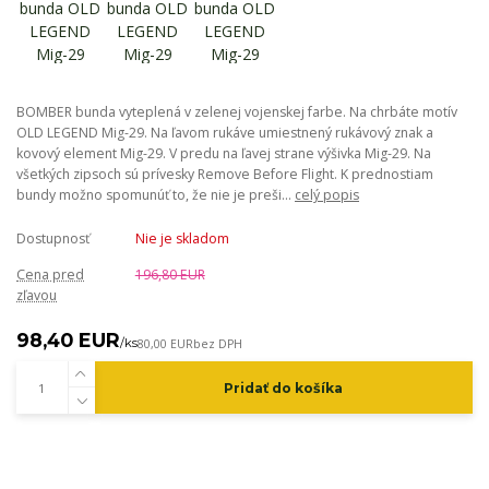
BOMBER bunda vyteplená v zelenej vojenskej farbe. Na chrbáte motív
OLD LEGEND Mig-29. Na ľavom rukáve umiestnený rukávový znak a
kovový element Mig-29. V predu na ľavej strane výšivka Mig-29. Na
všetkých zipsoch sú prívesky Remove Before Flight. K prednostiam
bundy možno spomunúť to, že nie je preši...
celý popis
Dostupnosť
Nie je skladom
Cena pred
196,80 EUR
zľavou
98,40 EUR
/
ks
80,00 EUR
bez DPH
Pridať do košíka