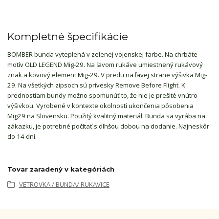
Kompletné špecifikácie
BOMBER bunda vyteplená v zelenej vojenskej farbe. Na chrbáte
motív OLD LEGEND Mig-29. Na ľavom rukáve umiestnený rukávový
znak a kovový element Mig-29. V predu na ľavej strane výšivka Mig-
29. Na všetkých zipsoch sú prívesky Remove Before Flight. K
prednostiam bundy možno spomunúť to, že nie je prešité vnútro
výšivkou. Vyrobené v kontexte okolností ukončenia pôsobenia
Mig29 na Slovensku. Použitý kvalitný materiál. Bunda sa vyrába na
zákazku, je potrebné počítať s dlhšou dobou na dodanie. Najneskôr
do 14 dní.
Tovar zaradený v kategóriách
VETROVKA / BUNDA/ RUKAVICE